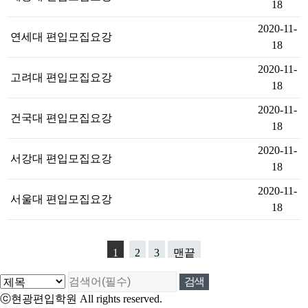
18
2020-11-
연세대 편입모집요강
18
2020-11-
고려대 편입모집요강
18
2020-11-
건국대 편입모집요강
18
2020-11-
서강대 편입모집요강
18
2020-11-
서울대 편입모집요강
18
1
2
3
맨끝
ⓒ현광편입학원 All rights reserved.